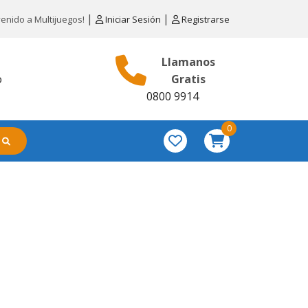
|
|
venido a Multijuegos!
Iniciar Sesión
Registrarse
Llamanos
o
Gratis
0800 9914
0