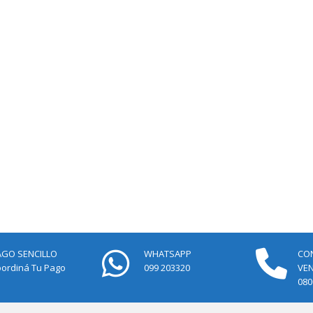
AGO SENCILLO
WHATSAPP
CO
ordiná Tu Pago
099 203320
VE
080