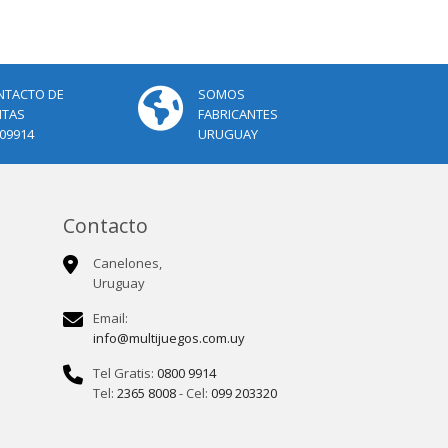
NTACTO DE
SOMOS
NTAS
FABRICANTES
09914
URUGUAY
Contacto
Canelones,
Uruguay
Email:
info@multijuegos.com.uy
Tel Gratis:
0800 9914
Tel:
2365 8008
- Cel:
099 203320