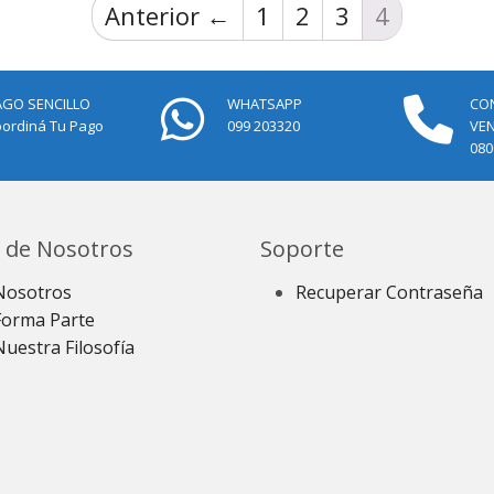
Anterior ←
1
2
3
4
AGO SENCILLO
WHATSAPP
CO
ordiná Tu Pago
099 203320
VE
080
 de Nosotros
Soporte
Nosotros
Recuperar Contraseña
Forma Parte
Nuestra Filosofía