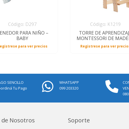
Código: D297
Código: K1219
ENEDOR PARA NIÑO –
TORRE DE APRENDIZA
BABY
MONTESSORI DE MADE
egistrese para ver precios
Registrese para ver precio
AGO SENCILLO
WHATSAPP
CO
ordiná Tu Pago
099 203320
VE
080
 de Nosotros
Soporte