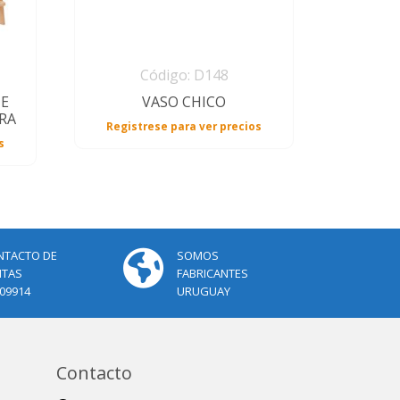
Código: D148
JE
VASO CHICO
RA
Registrese para ver precios
s
NTACTO DE
SOMOS
NTAS
FABRICANTES
09914
URUGUAY
Contacto