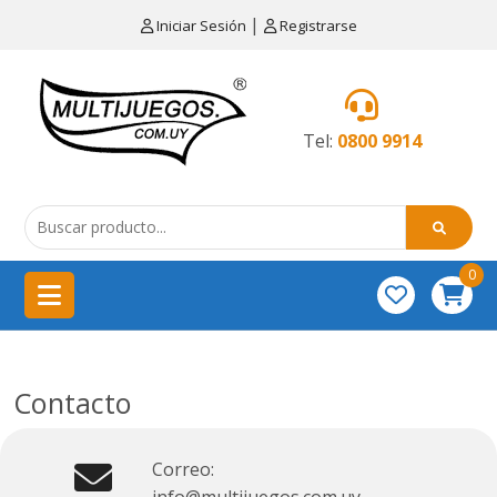
×
|
Iniciar Sesión
Registrarse
CATEGORÍAS
MENÚ
Tel:
0800 9914
Artículos
de
cocina
China
0
importación
Didácticos
Contacto
Educativos
Equipamientos
Correo:
para