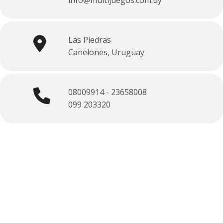
info@multijuegos.com.uy
salas
Herramientas
Las Piedras
de
Canelones, Uruguay
limpieza
Juegos
de
08009914 - 23658008
patio
099 203320
Libros
MultiDeportes
Productos
para
bebés
Psicomotricidad