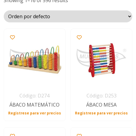
Showing 1–16 of 596 results
salas
Herramientas
de
limpieza
Juegos
de
patio
Libros
MultiDeportes
Código: D274
Código: D253
ÁBACO MATEMÁTICO
ÁBACO MESA
Productos
para
Registrese para ver precios
Registrese para ver precios
bebés
Psicomotricidad