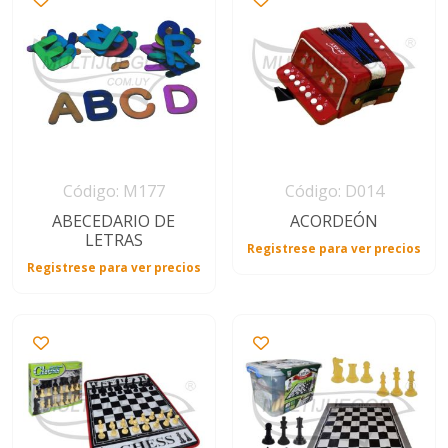
Regalos
de
fechas
especiales
Código: M177
Código: D014
ABECEDARIO DE
ACORDEÓN
LETRAS
Registrese para ver precios
Registrese para ver precios