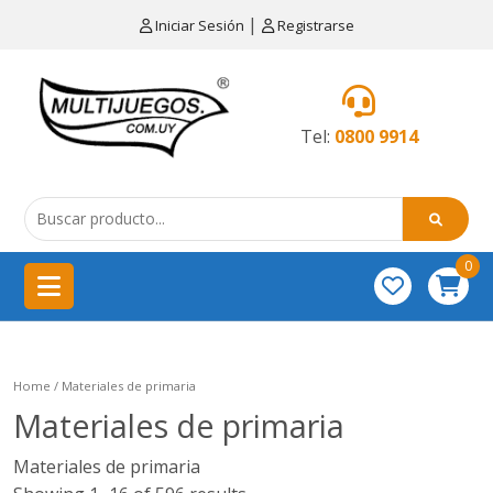
×
|
Iniciar Sesión
Registrarse
CATEGORÍAS
MENÚ
Tel:
0800 9914
Artículos
de
cocina
0
China
importación
Didácticos
Home
/ Materiales de primaria
Educativos
Materiales de primaria
Equipamientos
Materiales de primaria
para