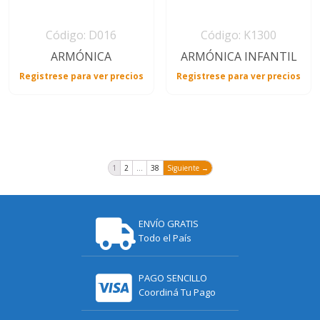
Código: D016
Código: K1300
ARMÓNICA
ARMÓNICA INFANTIL
Registrese para ver precios
Registrese para ver precios
1
2
…
38
Siguiente →
ENVÍO GRATIS
Todo el País
PAGO SENCILLO
Coordiná Tu Pago