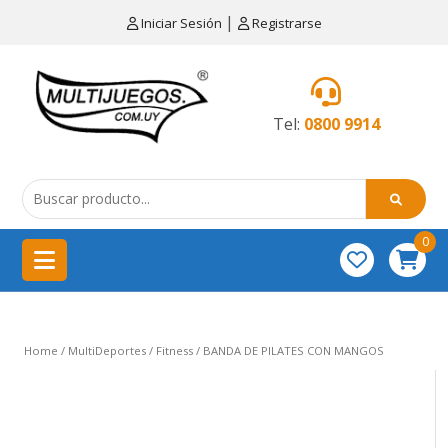
×
|
Iniciar Sesión
Registrarse
CATEGORÍAS
MENÚ
Tel:
0800 9914
Artículos
de
cocina
0
China
importación
Didácticos
Home
/
MultiDeportes
/
Fitness
/ BANDA DE PILATES CON MANGOS
Educativos
Equipamientos
para