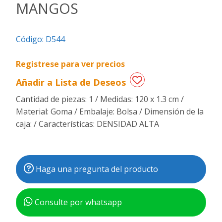
MANGOS
Regalos
de
Código:
D544
fechas
especiales
Registrese para ver precios
Añadir a Lista de Deseos
Cantidad de piezas: 1 / Medidas: 120 x 1.3 cm /
Material: Goma / Embalaje: Bolsa / Dimensión de la
caja: / Características: DENSIDAD ALTA
Haga una pregunta del producto
Consulte por whatsapp