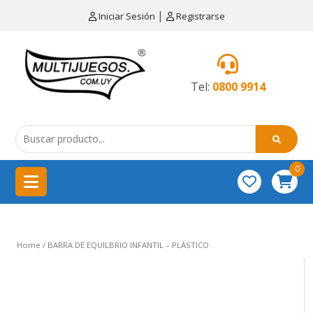
×
|
Iniciar Sesión
Registrarse
CATEGORÍAS
MENÚ
Tel:
0800 9914
Artículos
de
cocina
0
China
importación
Didácticos
Home
/ BARRA DE EQUILBRIO INFANTIL – PLÁSTICO
Educativos
Equipamientos
para