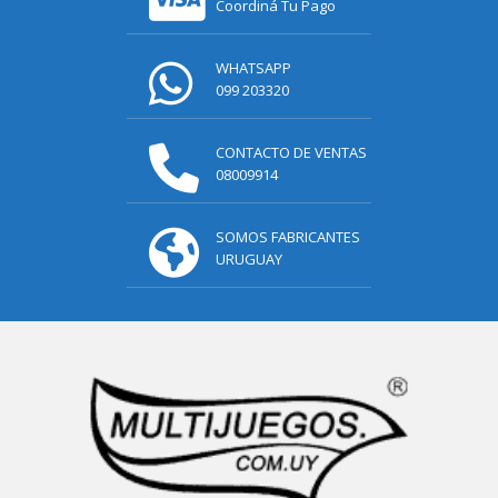
Coordiná Tu Pago
WHATSAPP
099 203320
CONTACTO DE VENTAS
08009914
SOMOS FABRICANTES
URUGUAY