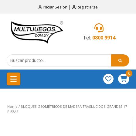
×
|
Iniciar Sesión
Registrarse
CATEGORÍAS
MENÚ
Tel:
0800 9914
Artículos
de
cocina
0
China
importación
Didácticos
Home
/ BLOQUES GEOMÉTRICOS DE MADERA TRASLUCIDOS GRANDES 17
Educativos
PIEZAS
Equipamientos
para