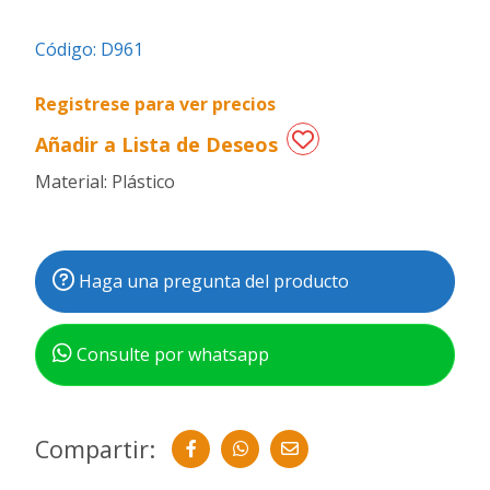
Regalos
Código:
D961
de
fechas
Registrese para ver precios
especiales
Añadir a Lista de Deseos
Material: Plástico
Haga una pregunta del producto
Consulte por whatsapp
Compartir: