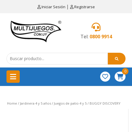
×
|
Iniciar Sesión
Registrarse
CATEGORÍAS
MENÚ
Tel:
0800 9914
Artículos
de
cocina
0
China
importación
Didácticos
Home
/
Jardinera 4 y 5 años
/
Juegos de patio 4 y 5
/ BUGGY DISCOVERY
Educativos
Equipamientos
para