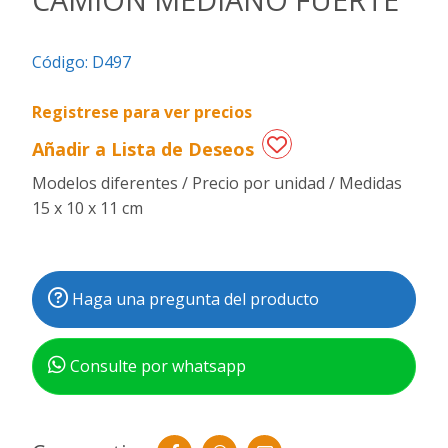
Regalos
Código:
D497
de
fechas
especiales
Registrese para ver precios
Añadir a Lista de Deseos
Modelos diferentes / Precio por unidad / Medidas
15 x 10 x 11 cm
Haga una pregunta del producto
Consulte por whatsapp