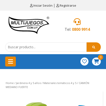
×
|
Iniciar Sesión
Registrarse
CATEGORÍAS
MENÚ
Tel:
0800 9914
Artículos
de
cocina
0
China
importación
Didácticos
Home
/
Jardinera 4 y 5 años
/
Materiales temáticos 4 y 5
/ CAMIÓN
Educativos
MEDIANO FUERTE
Equipamientos
para