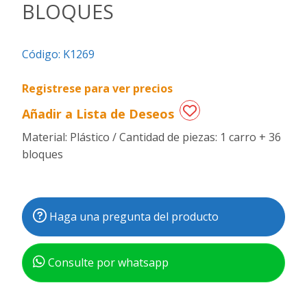
BLOQUES
Regalos
de
Código:
K1269
fechas
especiales
Registrese para ver precios
Añadir a Lista de Deseos
Material: Plástico / Cantidad de piezas: 1 carro + 36
bloques
Haga una pregunta del producto
Consulte por whatsapp