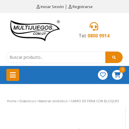
×
|
Iniciar Sesión
Registrarse
CATEGORÍAS
MENÚ
Tel:
0800 9914
Artículos
de
cocina
0
China
importación
Didácticos
Home
/
Didácticos
/
Material simbólico
/ CARRO DE FERIA CON BLOQUES
Educativos
Equipamientos
para