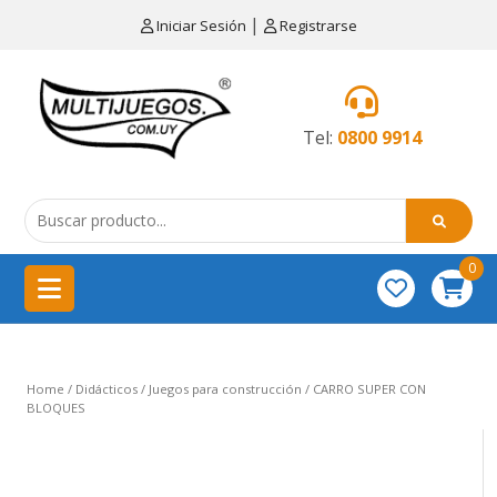
×
|
Iniciar Sesión
Registrarse
CATEGORÍAS
MENÚ
Tel:
0800 9914
Artículos
de
cocina
0
China
importación
Didácticos
Home
/
Didácticos
/
Juegos para construcción
/ CARRO SUPER CON
Educativos
BLOQUES
Equipamientos
para