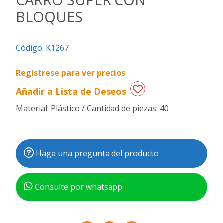
BLOQUES
Regalos
de
fechas
Código:
K1267
especiales
Registrese para ver precios
Añadir a Lista de Deseos
Material: Plástico / Cantidad de piezas: 40
Haga una pregunta del producto
Consulte por whatsapp