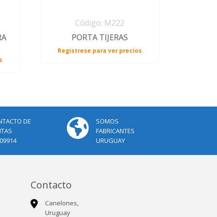
Código: M222
RA
PORTA TIJERAS
Registrese para ver precios
s
NTACTO DE
SOMOS
NTAS
FABRICANTES
09914
URUGUAY
Contacto
Canelones,
Uruguay