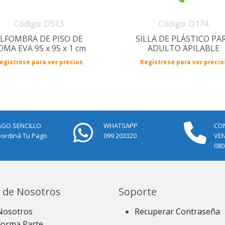
Código: D513
Código: D174
LFOMBRA DE PISO DE
SILLA DE PLÁSTICO PA
OMA EVA 95 x 95 x 1 cm
ADULTO APILABLE
egistrese para ver precios
Registrese para ver precio
AGO SENCILLO
WHATSAPP
CO
ordiná Tu Pago
099 203320
VE
080
 de Nosotros
Soporte
Nosotros
Recuperar Contraseña
Forma Parte