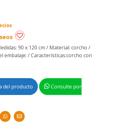
ecios
eseos
edidas: 90 x 120 cm / Material: corcho /
l embalaje: / Características:corcho con
 del producto
Consulte por