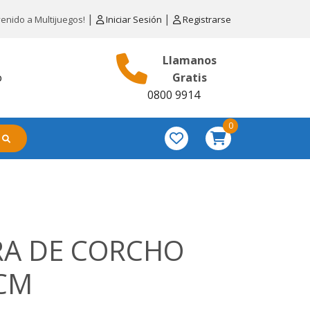
|
|
venido a Multijuegos!
Iniciar Sesión
Registrarse
Llamanos
o
Gratis
0800 9914
0
RA DE CORCHO
 CM