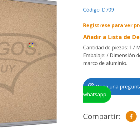
Código:
D709
Registrese para ver pr
Añadir a Lista de D
Cantidad de piezas: 1 / M
Embalaje: / Dimensión de
marco de aluminio.
Haga una pregunta
whatsapp
Compartir: