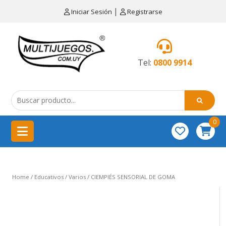
×
|
Iniciar Sesión
Registrarse
CATEGORÍAS
MENÚ
Tel:
0800 9914
Artículos
de
cocina
0
China
importación
Didácticos
Home
/
Educativos
/
Varios
/ CIEMPIÉS SENSORIAL DE GOMA
Educativos
Equipamientos
para