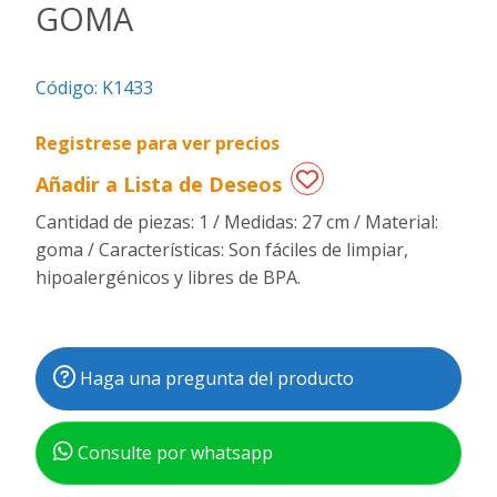
GOMA
Regalos
de
Código:
K1433
fechas
especiales
Registrese para ver precios
Añadir a Lista de Deseos
Cantidad de piezas: 1 / Medidas: 27 cm / Material:
goma / Características: Son fáciles de limpiar,
hipoalergénicos y libres de BPA.
Haga una pregunta del producto
Consulte por whatsapp