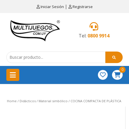
×
|
Iniciar Sesión
Registrarse
CATEGORÍAS
MENÚ
Tel:
0800 9914
Artículos
de
cocina
0
China
importación
Didácticos
Home
/
Didácticos
/
Material simbólico
/ COCINA COMPACTA DE PLÁSTICA
Educativos
Equipamientos
para