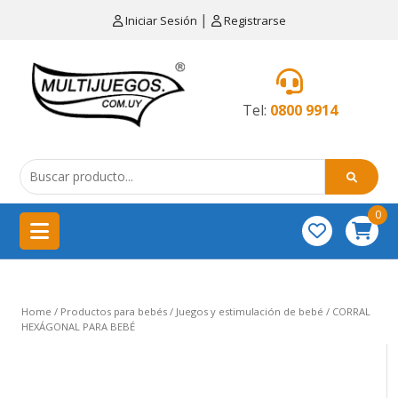
×
|
Iniciar Sesión
Registrarse
CATEGORÍAS
MENÚ
Tel:
0800 9914
Artículos
de
cocina
0
China
importación
Didácticos
Home
/
Productos para bebés
/
Juegos y estimulación de bebé
/ CORRAL
Educativos
HEXÁGONAL PARA BEBÉ
Equipamientos
para