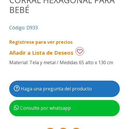
BEBÉ
Regalos
de
fechas
Código:
D933
especiales
Registrese para ver precios
Añadir a Lista de Deseos
Material: Tela y metal / Medidas 65 alto x 130 cm
Haga una pregunta del producto
Consulte por whatsapp