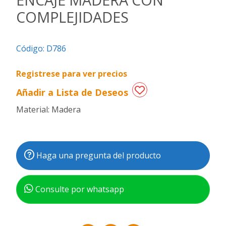
COMPLEJIDADES
Regalos
de
fechas
Código:
D786
especiales
Registrese para ver precios
Añadir a Lista de Deseos
Material: Madera
Haga una pregunta del producto
Consulte por whatsapp