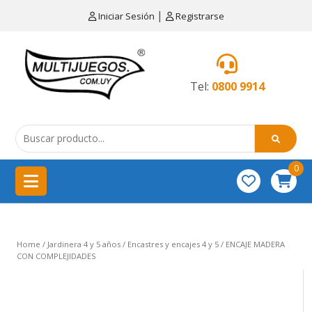
×
|
Iniciar Sesión
Registrarse
CATEGORÍAS
MENÚ
Tel:
0800 9914
Artículos
de
cocina
0
China
importación
Didácticos
Home
/
Jardinera 4 y 5 años
/
Encastres y encajes 4 y 5
/ ENCAJE MADERA
Educativos
CON COMPLEJIDADES
Equipamientos
para