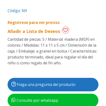
Regalos
Código:
N9
de
fechas
Registrese para ver precios
especiales
Añadir a Lista de Deseos
Cantidad de piezas: 5 / Material: madera (MDF) en
colores / Medidas: 11 x 11 x 5 cm / Dimensión de la
caja: / Embalaje: a granel en bolsa / Características:
producto terminado, ideal para regalar el día del
niño o como regalo de fin año.
Haga una pregunta del producto
Consulte por whatsapp