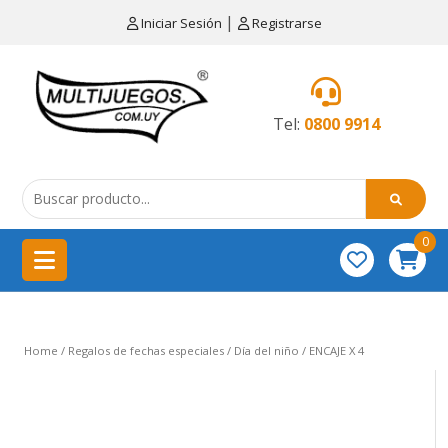
×
|
Iniciar Sesión
Registrarse
CATEGORÍAS
MENÚ
Tel:
0800 9914
Artículos
de
cocina
0
China
importación
Didácticos
Home
/
Regalos de fechas especiales
/
Día del niño
/ ENCAJE X 4
Educativos
Equipamientos
para