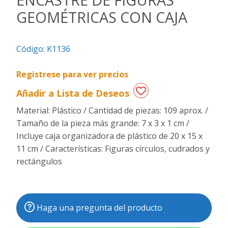
GEOMÉTRICAS CON CAJA
Regalos
de
fechas
Código:
K1136
especiales
Registrese para ver precios
Añadir a Lista de Deseos
Material: Plástico / Cantidad de piezas: 109 aprox. /
Tamaño de la pieza más grande: 7 x 3 x 1 cm /
Incluye caja organizadora de plástico de 20 x 15 x
11 cm / Características: Figuras círculos, cudrados y
rectángulos
Haga una pregunta del producto