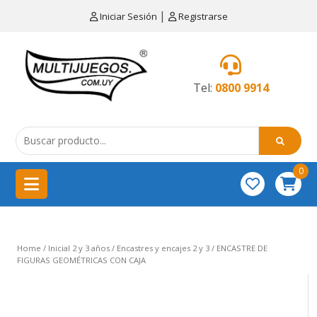
×
|
Iniciar Sesión
Registrarse
CATEGORÍAS
MENÚ
Tel:
0800 9914
Artículos
de
cocina
0
China
importación
Didácticos
Home
/
Inicial 2 y 3 años
/
Encastres y encajes 2 y 3
/ ENCASTRE DE
Educativos
FIGURAS GEOMÉTRICAS CON CAJA
Equipamientos
para