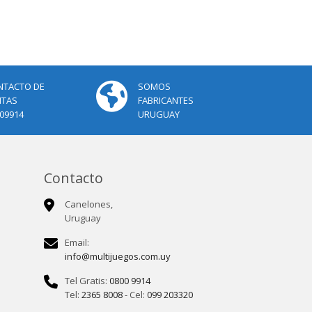
NTACTO DE
SOMOS
NTAS
FABRICANTES
09914
URUGUAY
Contacto
Canelones,
Uruguay
Email:
info@multijuegos.com.uy
Tel Gratis:
0800 9914
Tel:
2365 8008
- Cel:
099 203320