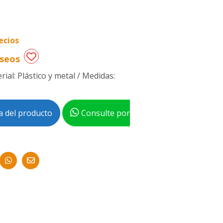
ecios
eseos
ial: Plástico y metal / Medidas:
 del producto
Consulte por