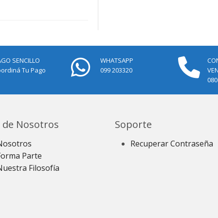
AGO SENCILLO
WHATSAPP
CO
ordiná Tu Pago
099 203320
VE
080
 de Nosotros
Soporte
Nosotros
Recuperar Contraseña
Forma Parte
Nuestra Filosofía