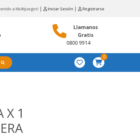
|
|
venido a Multijuegos!
Iniciar Sesión
Registrarse
Llamanos
o
Gratis
0800 9914
0
 X 1
ERA