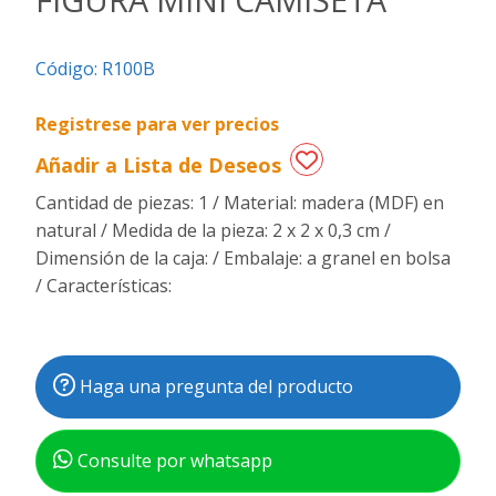
Regalos
Código:
R100B
de
fechas
especiales
Registrese para ver precios
Añadir a Lista de Deseos
Cantidad de piezas: 1 / Material: madera (MDF) en
natural / Medida de la pieza: 2 x 2 x 0,3 cm /
Dimensión de la caja: / Embalaje: a granel en bolsa
/ Características:
Haga una pregunta del producto
Consulte por whatsapp