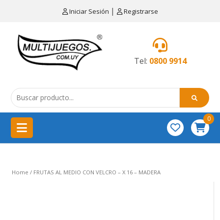
×
|
Iniciar Sesión
Registrarse
CATEGORÍAS
MENÚ
Tel:
0800 9914
Artículos
de
cocina
0
China
importación
Didácticos
Home
/ FRUTAS AL MEDIO CON VELCRO – X 16 – MADERA
Educativos
Equipamientos
para