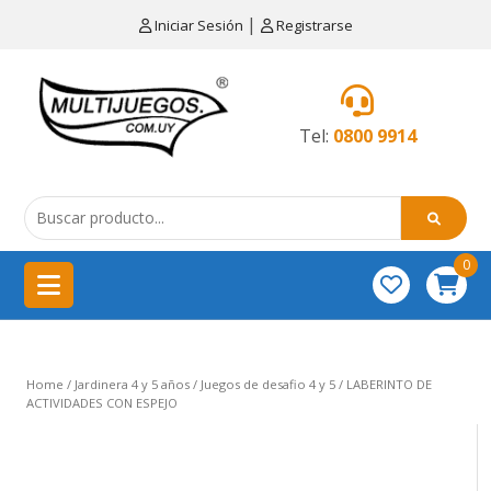
×
|
Iniciar Sesión
Registrarse
CATEGORÍAS
MENÚ
Tel:
0800 9914
Artículos
de
cocina
0
China
importación
Didácticos
Home
/
Jardinera 4 y 5 años
/
Juegos de desafio 4 y 5
/ LABERINTO DE
Educativos
ACTIVIDADES CON ESPEJO
Equipamientos
para