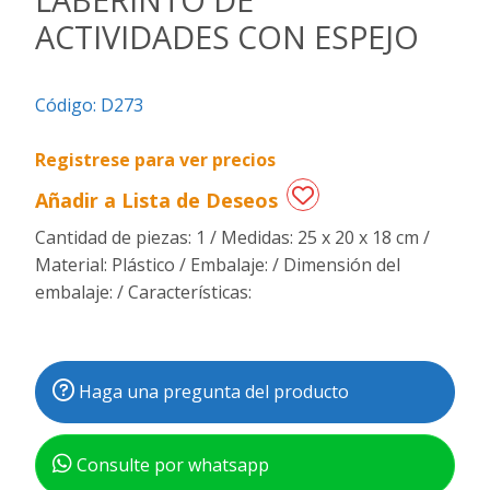
ACTIVIDADES CON ESPEJO
Regalos
de
fechas
Código:
D273
especiales
Registrese para ver precios
Añadir a Lista de Deseos
Cantidad de piezas: 1 / Medidas: 25 x 20 x 18 cm /
Material: Plástico / Embalaje: / Dimensión del
embalaje: / Características:
Haga una pregunta del producto
Consulte por whatsapp