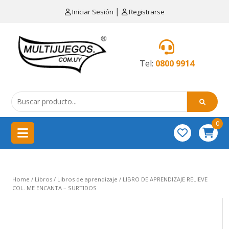
×
|
Iniciar Sesión
Registrarse
CATEGORÍAS
MENÚ
Tel:
0800 9914
Artículos
de
cocina
0
China
importación
Didácticos
Home
/
Libros
/
Libros de aprendizaje
/ LIBRO DE APRENDIZAJE RELIEVE
Educativos
COL. ME ENCANTA – SURTIDOS
Equipamientos
para