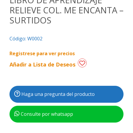
RELIEVE COL. ME ENCANTA –
Regalos
SURTIDOS
de
fechas
especiales
Código:
W0002
Registrese para ver precios
Añadir a Lista de Deseos
Haga una pregunta del producto
Consulte por whatsapp