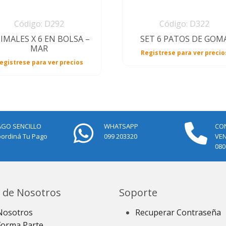
Código: D292
Código: D322
IMALES X 6 EN BOLSA –
SET 6 PATOS DE GOM
MAR
Registrese para ver precio
egistrese para ver precios
AGO SENCILLO
WHATSAPP
CO
ordiná Tu Pago
099 203320
VE
080
 de Nosotros
Soporte
Nosotros
Recuperar Contraseña
Forma Parte