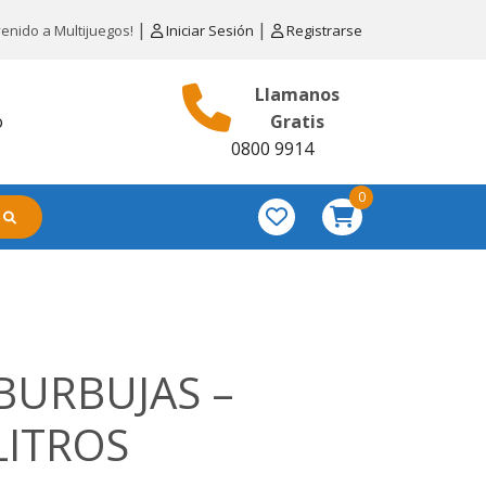
|
|
venido a Multijuegos!
Iniciar Sesión
Registrarse
Llamanos
o
Gratis
0800 9914
0
BURBUJAS –
LITROS