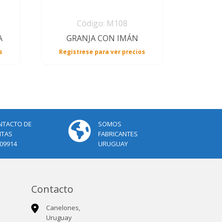
Código: M108
A
GRANJA CON IMÁN
s
Registrese para ver precios
NTACTO DE
SOMOS
NTAS
FABRICANTES
09914
URUGUAY
Contacto
Canelones,
Uruguay