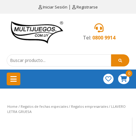
×
|
Iniciar Sesión
Registrarse
CATEGORÍAS
MENÚ
Tel:
0800 9914
Artículos
de
cocina
0
China
importación
Didácticos
Home
/
Regalos de fechas especiales
/
Regalos empresariales
/ LLAVERO
Educativos
LETRA GRUESA
Equipamientos
para