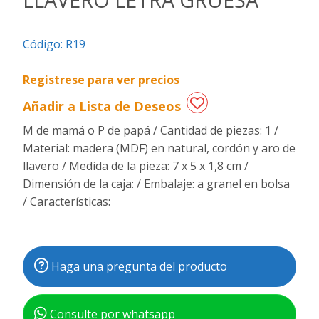
Regalos
Código:
R19
de
fechas
especiales
Registrese para ver precios
Añadir a Lista de Deseos
M de mamá o P de papá / Cantidad de piezas: 1 /
Material: madera (MDF) en natural, cordón y aro de
llavero / Medida de la pieza: 7 x 5 x 1,8 cm /
Dimensión de la caja: / Embalaje: a granel en bolsa
/ Características:
Haga una pregunta del producto
Consulte por whatsapp