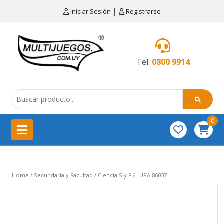
×
|
Iniciar Sesión
Registrarse
CATEGORÍAS
MENÚ
Tel:
0800 9914
Artículos
de
cocina
0
China
importación
Didácticos
Home
/
Secundaria y Facultad
/
Ciencia S y F
/ LUPA 86037
Educativos
Equipamientos
para