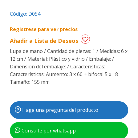
Regalos
Código:
D054
de
fechas
Registrese para ver precios
especiales
Añadir a Lista de Deseos
Lupa de mano / Cantidad de piezas: 1 / Medidas: 6 x
12 cm / Material: Plástico y vidrio / Embalaje: /
Dimensión del embalaje: / Características:
Características: Aumento: 3 x 60 + bifocal 5 x 18
Tamaño: 155 mm
Haga una pregunta del producto
Consulte por whatsapp