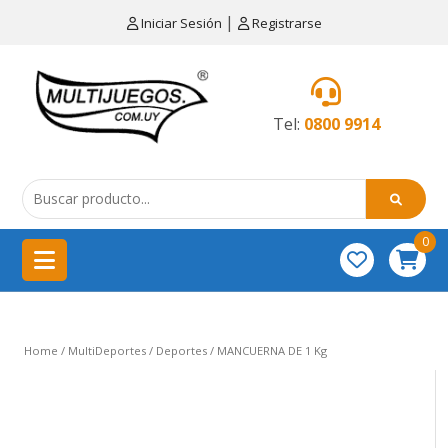
×
|
Iniciar Sesión
Registrarse
CATEGORÍAS
MENÚ
Tel:
0800 9914
Artículos
de
cocina
0
China
importación
Didácticos
Home
/
MultiDeportes
/
Deportes
/ MANCUERNA DE 1 Kg
Educativos
Equipamientos
para