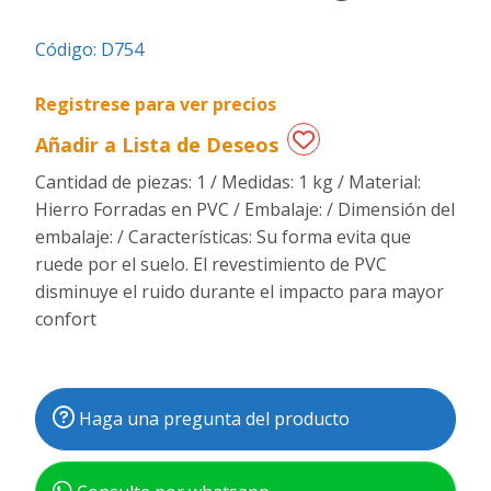
Regalos
Código:
D754
de
fechas
Registrese para ver precios
especiales
Añadir a Lista de Deseos
Cantidad de piezas: 1 / Medidas: 1 kg / Material:
Hierro Forradas en PVC / Embalaje: / Dimensión del
embalaje: / Características: Su forma evita que
ruede por el suelo. El revestimiento de PVC
disminuye el ruido durante el impacto para mayor
confort
Haga una pregunta del producto