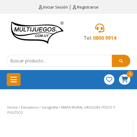
×
|
Iniciar Sesión
Registrarse
CATEGORÍAS
MENÚ
Tel:
0800 9914
Artículos
de
cocina
0
China
importación
Didácticos
Home
/
Educativos
/
Geografía
/ MAPA MURAL URUGUAY FÍSICO Y
Educativos
POLÍTICO
Equipamientos
para