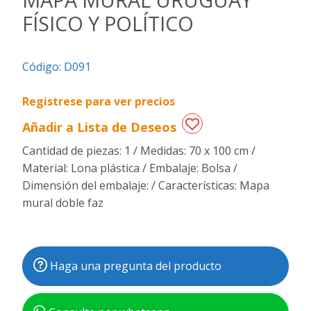
FÍSICO Y POLÍTICO
Regalos
de
fechas
Código:
D091
especiales
Registrese para ver precios
Añadir a Lista de Deseos
Cantidad de piezas: 1 / Medidas: 70 x 100 cm /
Material: Lona plástica / Embalaje: Bolsa /
Dimensión del embalaje: / Características: Mapa
mural doble faz
Haga una pregunta del producto