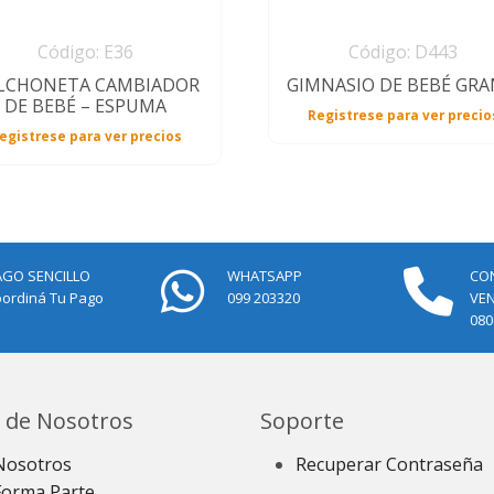
Código: E36
Código: D443
LCHONETA CAMBIADOR
GIMNASIO DE BEBÉ GRA
DE BEBÉ – ESPUMA
Registrese para ver precio
egistrese para ver precios
AGO SENCILLO
WHATSAPP
CO
ordiná Tu Pago
099 203320
VE
080
 de Nosotros
Soporte
Nosotros
Recuperar Contraseña
Forma Parte