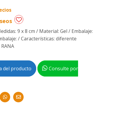
ecios
eseos
edidas: 9 x 8 cm / Material: Gel / Embalaje:
balaje: / Características: diferente
- RANA
 del producto
Consulte por