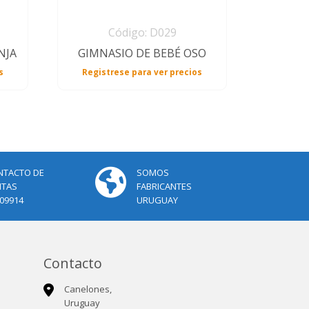
Código: D029
NJA
GIMNASIO DE BEBÉ OSO
s
Registrese para ver precios
NTACTO DE
SOMOS
NTAS
FABRICANTES
09914
URUGUAY
Contacto
Canelones,
Uruguay