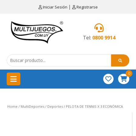
×
|
Iniciar Sesión
Registrarse
CATEGORÍAS
MENÚ
Tel:
0800 9914
Artículos
de
cocina
0
China
importación
Didácticos
Home
/
MultiDeportes
/
Deportes
/ PELOTA DE TENNIS X 3 ECONÓMICA
Educativos
Equipamientos
para