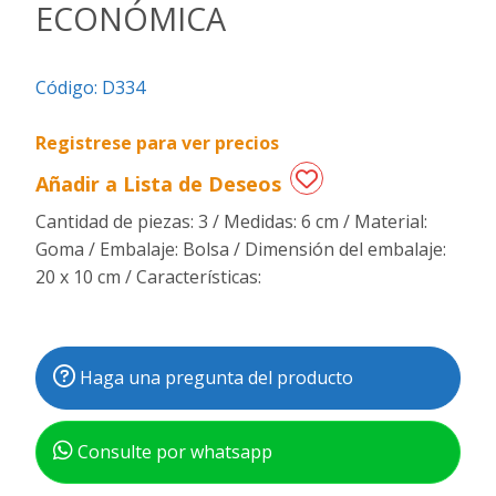
ECONÓMICA
Regalos
de
Código:
D334
fechas
especiales
Registrese para ver precios
Añadir a Lista de Deseos
Cantidad de piezas: 3 / Medidas: 6 cm / Material:
Goma / Embalaje: Bolsa / Dimensión del embalaje:
20 x 10 cm / Características:
Haga una pregunta del producto
Consulte por whatsapp