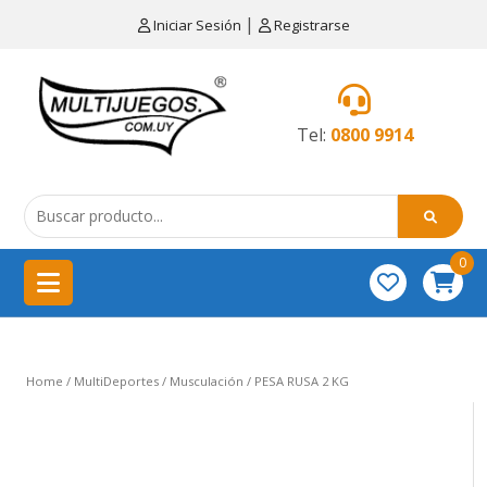
×
|
Iniciar Sesión
Registrarse
CATEGORÍAS
MENÚ
Tel:
0800 9914
Artículos
de
cocina
0
China
importación
Didácticos
Home
/
MultiDeportes
/
Musculación
/ PESA RUSA 2 KG
Educativos
Equipamientos
para