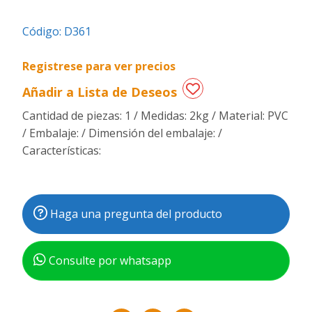
Regalos
Código:
D361
de
fechas
Registrese para ver precios
especiales
Añadir a Lista de Deseos
Cantidad de piezas: 1 / Medidas: 2kg / Material: PVC
/ Embalaje: / Dimensión del embalaje: /
Características:
Haga una pregunta del producto
Consulte por whatsapp