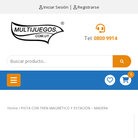
×
|
Iniciar Sesión
Registrarse
CATEGORÍAS
MENÚ
Tel:
0800 9914
Artículos
de
cocina
0
China
importación
Didácticos
Home
/ PISTA CON TREN MAGNÉTICO Y ESTACIÓN – MADERA
Educativos
Equipamientos
para