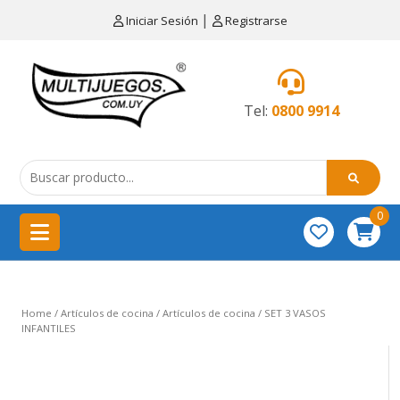
×
|
Iniciar Sesión
Registrarse
CATEGORÍAS
MENÚ
Tel:
0800 9914
Artículos
de
cocina
0
China
importación
Didácticos
Home
/
Artículos de cocina
/
Artículos de cocina
/ SET 3 VASOS
Educativos
INFANTILES
Equipamientos
para