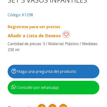
Regalos
Código:
K1298
de
fechas
especiales
Registrese para ver precios
Añadir a Lista de Deseos
Cantidad de piezas: 3 / Material: Plástico / Medidas:
230 ml
Haga una pregunta del producto
Consulte por whatsapp