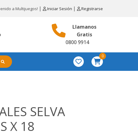
|
|
venido a Multijuegos!
Iniciar Sesión
Registrarse
Llamanos
o
Gratis
0800 9914
0
ALES SELVA
 X 18