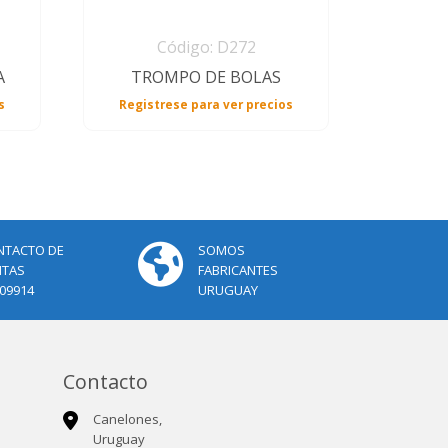
Código: D272
A
TROMPO DE BOLAS
s
Registrese para ver precios
NTACTO DE
SOMOS
NTAS
FABRICANTES
09914
URUGUAY
Contacto
Canelones,
Uruguay