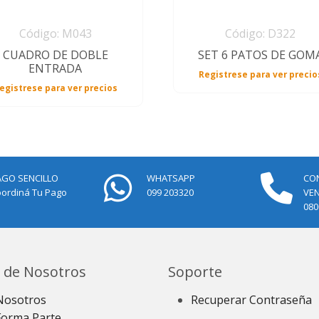
Código: M043
Código: D322
CUADRO DE DOBLE
SET 6 PATOS DE GOM
ENTRADA
Registrese para ver precio
egistrese para ver precios
AGO SENCILLO
WHATSAPP
CO
ordiná Tu Pago
099 203320
VE
080
 de Nosotros
Soporte
Nosotros
Recuperar Contraseña
Forma Parte