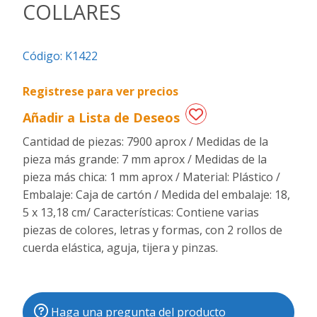
COLLARES
Regalos
de
Código:
K1422
fechas
especiales
Registrese para ver precios
Añadir a Lista de Deseos
Cantidad de piezas: 7900 aprox / Medidas de la
pieza más grande: 7 mm aprox / Medidas de la
pieza más chica: 1 mm aprox / Material: Plástico /
Embalaje: Caja de cartón / Medida del embalaje: 18,
5 x 13,18 cm/ Características: Contiene varias
piezas de colores, letras y formas, con 2 rollos de
cuerda elástica, aguja, tijera y pinzas.
Haga una pregunta del producto