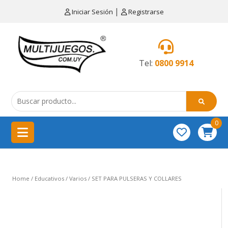
×
|
Iniciar Sesión
Registrarse
CATEGORÍAS
MENÚ
Tel:
0800 9914
Artículos
de
cocina
0
China
importación
Didácticos
Home
/
Educativos
/
Varios
/ SET PARA PULSERAS Y COLLARES
Educativos
Equipamientos
para