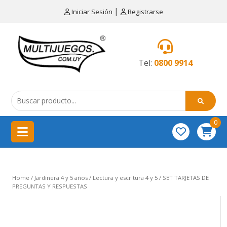
×
|
Iniciar Sesión
Registrarse
CATEGORÍAS
MENÚ
Tel:
0800 9914
Artículos
de
cocina
0
China
importación
Didácticos
Home
/
Jardinera 4 y 5 años
/
Lectura y escritura 4 y 5
/ SET TARJETAS DE
Educativos
PREGUNTAS Y RESPUESTAS
Equipamientos
para