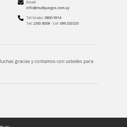
Email:
info@multijuegos.com.uy
Tel Gratis:
0800 9914
Tel:
2365 8008
- Cel:
099 203320
 Muchas gracias y contamos con ustedes para
om.uy