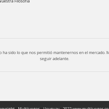
Nuestra Filosofía
do ha sido lo que nos permitió mantenernos en el mercado.
seguir adelante.
pyright - Multijuegos - Uruguay - 2022 www.multijuegos.c