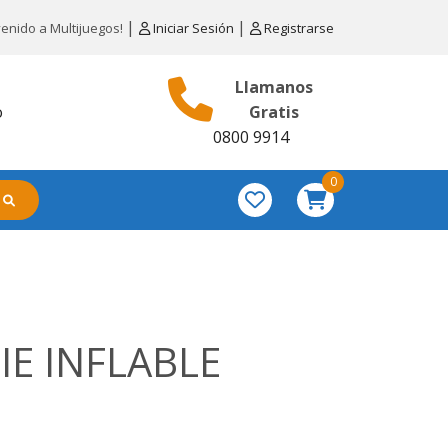
|
|
venido a Multijuegos!
Iniciar Sesión
Registrarse
Llamanos
o
Gratis
0800 9914
0
E INFLABLE