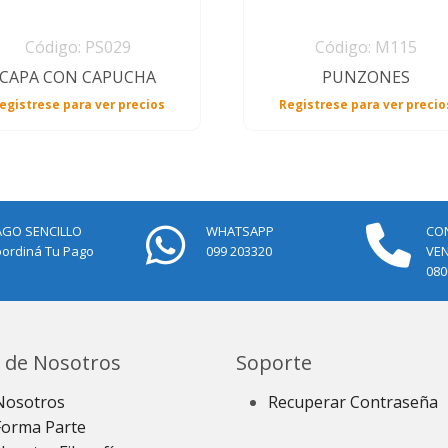
Código: PS029
Código: M115
CAPA CON CAPUCHA
PUNZONES
egistrese para ver precios
Registrese para ver precio
AGO SENCILLO
WHATSAPP
CO
ordiná Tu Pago
099 203320
VE
080
 de Nosotros
Soporte
Nosotros
Recuperar Contraseña
Forma Parte