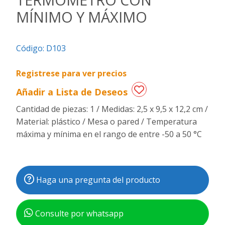
MÍNIMO Y MÁXIMO
Regalos
de
fechas
Código:
D103
especiales
Registrese para ver precios
Añadir a Lista de Deseos
Cantidad de piezas: 1 / Medidas: 2,5 x 9,5 x 12,2 cm /
Material: plástico / Mesa o pared / Temperatura
máxima y mínima en el rango de entre -50 a 50 °C
Haga una pregunta del producto
Consulte por whatsapp