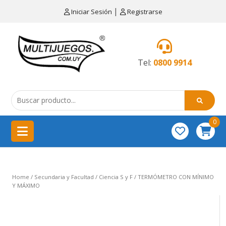
×
|
Iniciar Sesión
Registrarse
CATEGORÍAS
MENÚ
Tel:
0800 9914
Artículos
de
cocina
0
China
importación
Didácticos
Home
/
Secundaria y Facultad
/
Ciencia S y F
/ TERMÓMETRO CON MÍNIMO
Educativos
Y MÁXIMO
Equipamientos
para