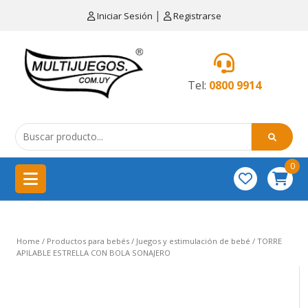
×
|
Iniciar Sesión
Registrarse
CATEGORÍAS
MENÚ
Tel:
0800 9914
Artículos
de
cocina
0
China
importación
Didácticos
Home
/
Productos para bebés
/
Juegos y estimulación de bebé
/ TORRE
Educativos
APILABLE ESTRELLA CON BOLA SONAJERO
Equipamientos
para