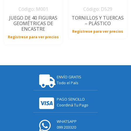
Código: M001
Código: D529
JUEGO DE 40 FIGURAS
TORNILLOS Y TUERCAS
GEOMÉTRICAS DE
– PLÁSTICO
ENCASTRE
Registrese para ver precios
Registrese para ver precios
ENVÍO GRATIS
Todo el País
PAGO SENCILLO
Coordiná Tu Pago
WHATSAPP
099 203320