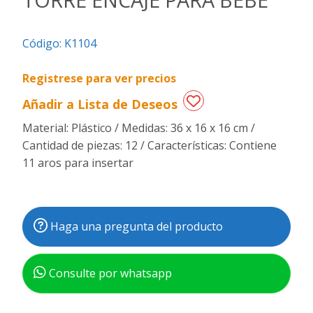
Regalos
Código:
K1104
de
fechas
especiales
Registrese para ver precios
Añadir a Lista de Deseos
Material: Plástico / Medidas: 36 x 16 x 16 cm /
Cantidad de piezas: 12 / Características: Contiene
11 aros para insertar
Haga una pregunta del producto
Consulte por whatsapp