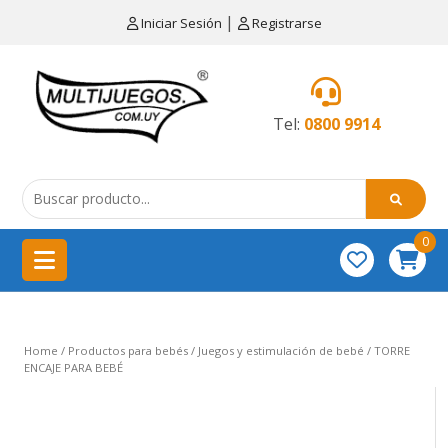
×
|
Iniciar Sesión
Registrarse
CATEGORÍAS
MENÚ
Tel:
0800 9914
Artículos
de
cocina
0
China
importación
Didácticos
Home
/
Productos para bebés
/
Juegos y estimulación de bebé
/ TORRE
Educativos
ENCAJE PARA BEBÉ
Equipamientos
para