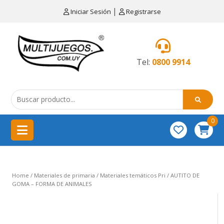
×
|
Iniciar Sesión
Registrarse
CATEGORÍAS
MENÚ
Tel:
0800 9914
Artículos
de
cocina
0
China
importación
Didácticos
Home
/
Materiales de primaria
/
Materiales temáticos Pri
/ AUTITO DE
Educativos
GOMA – FORMA DE ANIMALES
Equipamientos
para