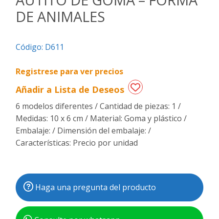
DE ANIMALES
Regalos
de
fechas
Código:
D611
especiales
Registrese para ver precios
Añadir a Lista de Deseos
6 modelos diferentes / Cantidad de piezas: 1 /
Medidas: 10 x 6 cm / Material: Goma y plástico /
Embalaje: / Dimensión del embalaje: /
Características: Precio por unidad
Haga una pregunta del producto