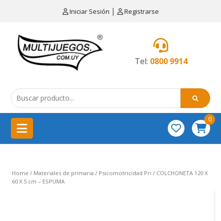
×
|
Iniciar Sesión
Registrarse
CATEGORÍAS
MENÚ
Tel:
0800 9914
Artículos
de
cocina
0
China
importación
Didácticos
Home
/
Materiales de primaria
/
Psicomotricidad Pri
/ COLCHONETA 120 X
Educativos
60 X 5 cm – ESPUMA
Equipamientos
para