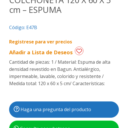
cm – ESPUMA
Regalos
de
fechas
Código:
E47B
especiales
Registrese para ver precios
Añadir a Lista de Deseos
Cantidad de piezas: 1 / Material: Espuma de alta
densidad revestido en Bagun. Antialérgico,
impermeable, lavable, colorido y resistente /
Medida total: 120 x 60 x 5 cm/ Características:
Haga una pregunta del producto