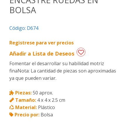
BOLSA
Regalos
de
fechas
Código:
D674
especiales
Registrese para ver precios
Añadir a Lista de Deseos
Fomentar el desarrollar su habilidad motriz
finaNota: La cantidad de piezas son aproximadas
ya que pueden variar.
Piezas:
50 aprox.
Tamaño:
4 x 4 x 2.5 cm
Material:
Plástico
Precio por:
Bolsa