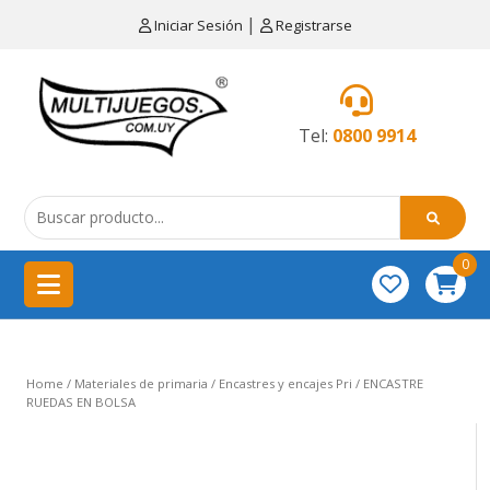
×
|
Iniciar Sesión
Registrarse
CATEGORÍAS
MENÚ
Tel:
0800 9914
Artículos
de
cocina
0
China
importación
Didácticos
Home
/
Materiales de primaria
/
Encastres y encajes Pri
/ ENCASTRE
Educativos
RUEDAS EN BOLSA
Equipamientos
para