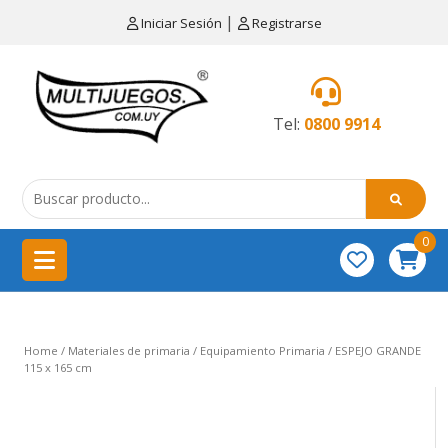
×
|
Iniciar Sesión
Registrarse
CATEGORÍAS
MENÚ
Tel:
0800 9914
Artículos
de
cocina
0
China
importación
Didácticos
Home
/
Materiales de primaria
/
Equipamiento Primaria
/ ESPEJO GRANDE
Educativos
115 x 165 cm
Equipamientos
para