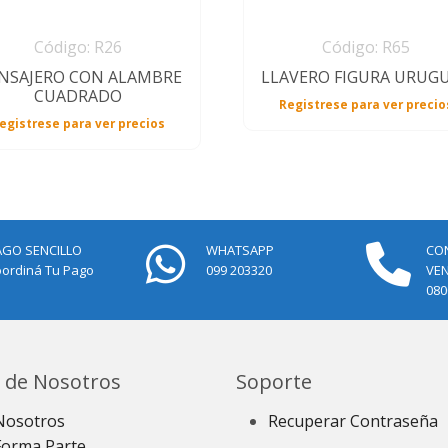
Código: R26
Código: R65
NSAJERO CON ALAMBRE
LLAVERO FIGURA URUG
CUADRADO
Registrese para ver precio
egistrese para ver precios
AGO SENCILLO
WHATSAPP
CO
ordiná Tu Pago
099 203320
VE
080
 de Nosotros
Soporte
Nosotros
Recuperar Contraseña
Forma Parte