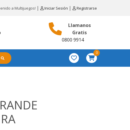
|
|
venido a Multijuegos!
Iniciar Sesión
Registrarse
Llamanos
o
Gratis
0800 9914
0
GRANDE
URA