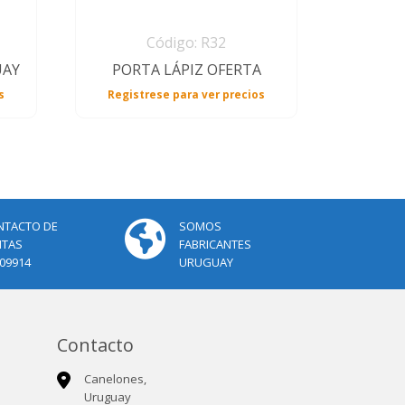
Código: R32
UAY
PORTA LÁPIZ OFERTA
s
Registrese para ver precios
NTACTO DE
SOMOS
NTAS
FABRICANTES
09914
URUGUAY
Contacto
Canelones,
Uruguay