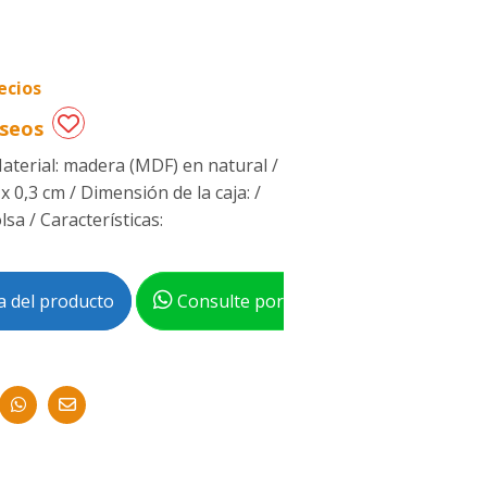
ecios
eseos
Material: madera (MDF) en natural /
 x 0,3 cm / Dimensión de la caja: /
sa / Características:
 del producto
Consulte por