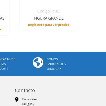
Código: R103
RAS
FIGURA GRANDE
Registrese para ver precios
s
NTACTO DE
SOMOS
NTAS
FABRICANTES
09914
URUGUAY
Contacto
Canelones,
Uruguay