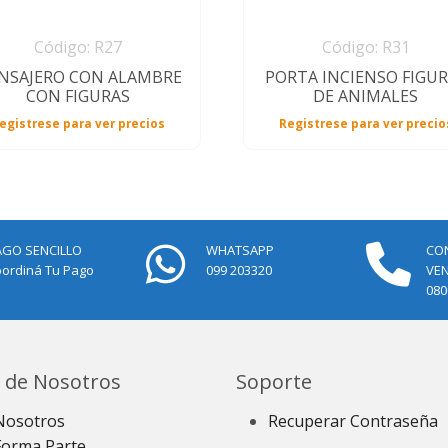
Código: R27
Código: R31
NSAJERO CON ALAMBRE
PORTA INCIENSO FIGU
CON FIGURAS
DE ANIMALES
egistrese para ver precios
Registrese para ver precio
AGO SENCILLO
WHATSAPP
CO
ordiná Tu Pago
099 203320
VE
080
 de Nosotros
Soporte
Nosotros
Recuperar Contraseña
Forma Parte