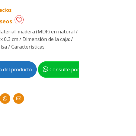
ecios
eseos
Material: madera (MDF) en natural /
 x 0,3 cm / Dimensión de la caja: /
sa / Características:
 del producto
Consulte por