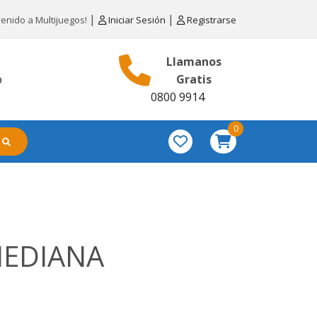
|
|
venido a Multijuegos!
Iniciar Sesión
Registrarse
Llamanos
o
Gratis
0800 9914
0
MEDIANA