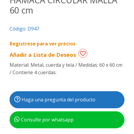
60 cm
Regalos
de
fechas
Código:
D947
especiales
Registrese para ver precios
Añadir a Lista de Deseos
Material: Metal, cuerda y tela / Medidas: 60 x 60 cm
/ Contiene 4 cuerdas.
Haga una pregunta del producto
Consulte por whatsapp