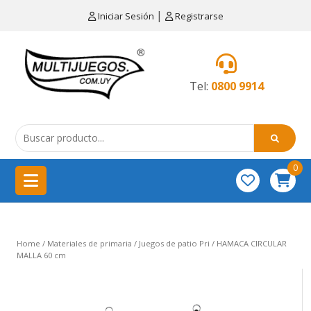
×
|
Iniciar Sesión
Registrarse
CATEGORÍAS
MENÚ
Tel:
0800 9914
Artículos
de
cocina
0
China
importación
Didácticos
Home
/
Materiales de primaria
/
Juegos de patio Pri
/ HAMACA CIRCULAR
Educativos
MALLA 60 cm
Equipamientos
para