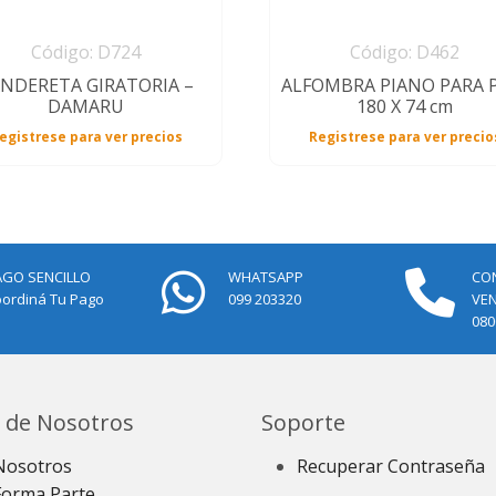
Código: D724
Código: D462
NDERETA GIRATORIA –
ALFOMBRA PIANO PARA P
DAMARU
180 X 74 cm
egistrese para ver precios
Registrese para ver precio
AGO SENCILLO
WHATSAPP
CO
ordiná Tu Pago
099 203320
VE
080
 de Nosotros
Soporte
Nosotros
Recuperar Contraseña
Forma Parte