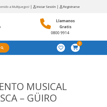
|
|
venido a Multijuegos!
Iniciar Sesión
Registrarse
Llamanos
o
Gratis
0800 9914
0
ENTO MUSICAL
SCA – GÜIRO