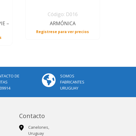
Código: D016
IE –
ARMÓNICA
Registrese para ver precios
s
NTACTO DE
SOMOS
NTAS
FABRICANTES
09914
URUGUAY
Contacto
Canelones,
Uruguay