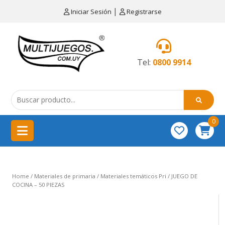
×
|
Iniciar Sesión
Registrarse
CATEGORÍAS
MENÚ
Tel:
0800 9914
Artículos
de
cocina
0
China
importación
Didácticos
Home
/
Materiales de primaria
/
Materiales temáticos Pri
/ JUEGO DE
Educativos
COCINA – 50 PIEZAS
Equipamientos
para